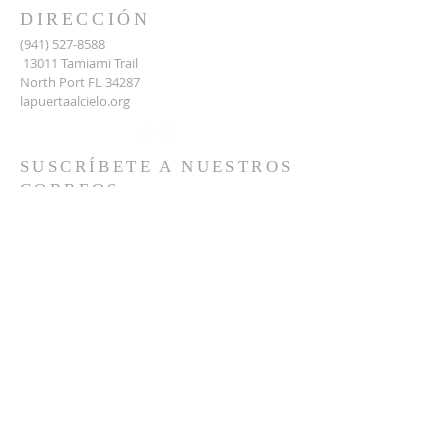
DIRECCIÓN
(941) 527-8588
13011 Tamiami Trail
North Port FL 34287
lapuertaalcielo.org
SUSCRÍBETE A NUESTROS
CORREOS
Email
*
Yes, subscribe me to your 
newsletter.
*
Subscribe Now
Términos y condiciones
Política de privacidad