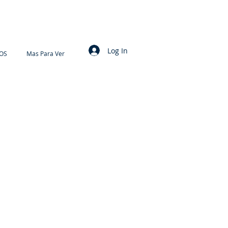
Log In
OS
Mas Para Ver