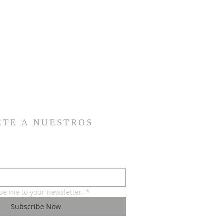
ETE A NUESTROS
ibe me to your newsletter.
*
Subscribe Now