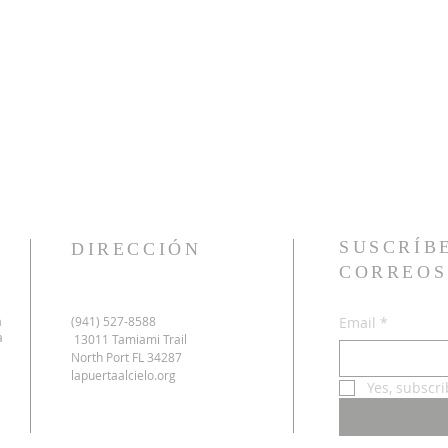
SUSCRÍB
DIRECCIÓN
CORREOS
a
(941) 527-8588
Email
*
a
13011 Tamiami Trail
North Port FL 34287
lapuertaalcielo.org
Yes, subscr